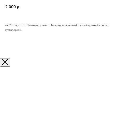
2 000
р.
от 900 до 1100. Лечение пульпита (или периодонтита) с пломбировкой канала
гуттаперчей.