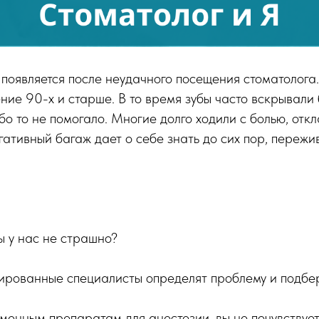
 появляется после неудачного посещения стоматолога
ние 90-х и старше. В то время зубы часто вскрывали 
бо то не помогало. Многие долго ходили с болью, откл
егативный багаж дает о себе знать до сих пор, переж
ы у нас не страшно?
ированные специалисты определят проблему и подбер
менным препаратам для анестезии, вы не почувствует