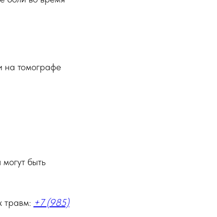
и на томографе
 могут быть
х травм:
+7 (985)