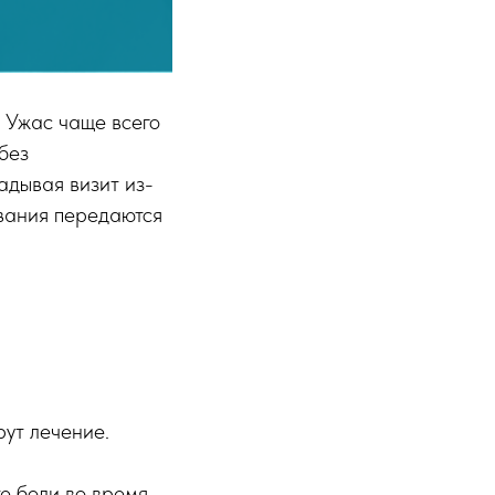
. Ужас чаще всего
без
адывая визит из-
ивания передаются
ут лечение.
е боли во время