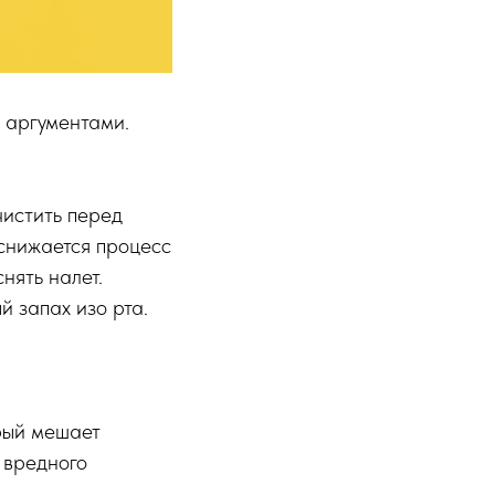
я аргументами.
чистить перед
 снижается процесс
нять налет.
 запах изо рта.
орый мешает
 вредного