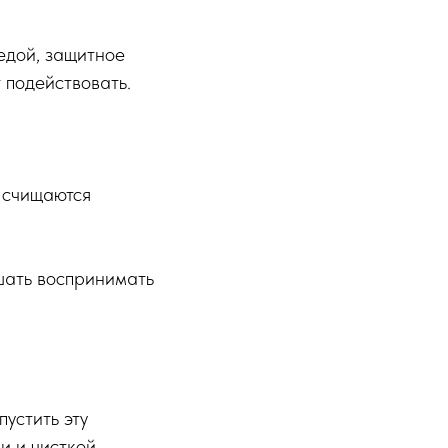
едой, защитное
 подействовать.
е счищаются
шать воспринимать
пустить эту
 и чисткой,