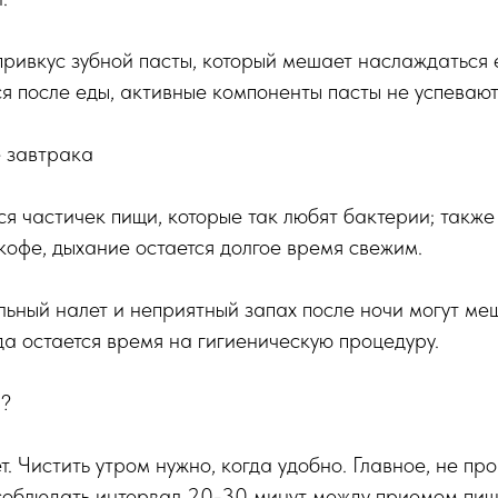
привкус зубной пасты, который мешает наслаждаться 
я после еды, активные компоненты пасты не успевают
е завтрака
ся частичек пищи, которые так любят бактерии; такж
 кофе, дыхание остается долгое время свежим.
ьный налет и неприятный запах после ночи могут ме
гда остается время на гигиеническую процедуру.
ы?
. Чистить утром нужно, когда удобно. Главное, не про
соблюдать интервал 20-30 минут между приемом пищи