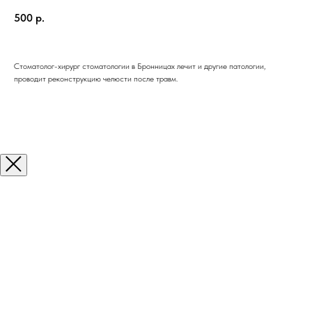
500
р.
Стоматолог-хирург стоматологии в Бронницах лечит и другие патологии,
проводит реконструкцию челюсти после травм.